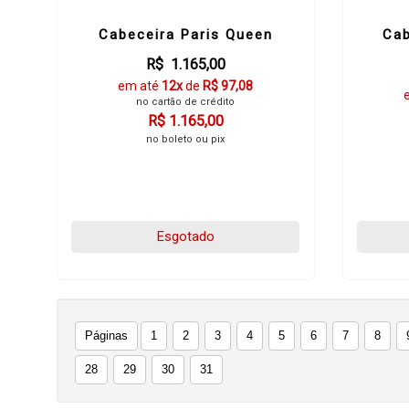
Cabeceira Paris Queen
Cab
R$ 1.165,00
em até
12x
de
R$ 97,08
no cartão de crédito
R$ 1.165,00
no boleto ou pix
Esgotado
Páginas
1
2
3
4
5
6
7
8
28
29
30
31