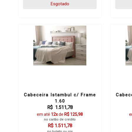
Esgotado
Cabeceira Istambul c/ Frame
Cabece
1.60
R$ 1.511,78
em até
12x
de
R$ 125,98
e
no cartão de crédito
R$ 1.511,78
no boleto ou pix