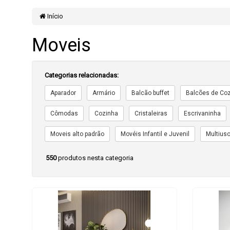
Início
Moveis
Categorias relacionadas:
Aparador
Armário
Balcão buffet
Balcões de Co
Cômodas
Cozinha
Cristaleiras
Escrivaninha
Moveis alto padrão
Movéis Infantil e Juvenil
Multius
550
produtos nesta categoria