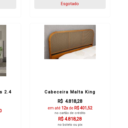
Esgotado
s 2.4
Cabeceira Malta King
R$ 4.818,28
em até
12x
de
R$ 401,52
0
no cartão de crédito
R$ 4.818,28
no boleto ou pix