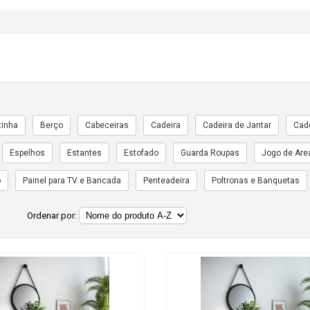
zinha
Berço
Cabeceiras
Cadeira
Cadeira de Jantar
Cade
Espelhos
Estantes
Estofado
Guarda Roupas
Jogo de Are
o
Painel para TV e Bancada
Penteadeira
Poltronas e Banquetas
Ordenar por: