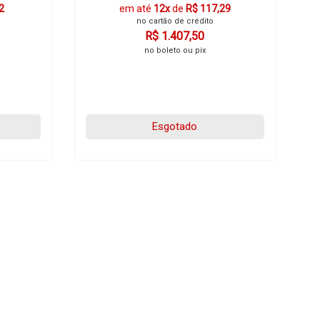
2
em até
12x
de
R$ 117,29
no cartão de crédito
R$ 1.407,50
no boleto ou pix
Esgotado