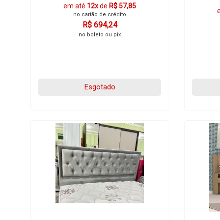
em até
12x
de
R$ 57,85
no cartão de crédito
R$ 694,24
no boleto ou pix
Esgotado