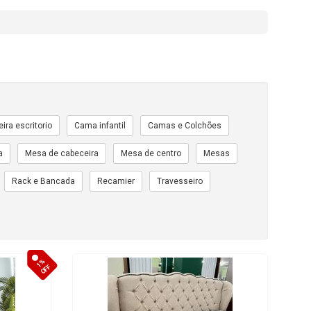
ira escritorio
Cama infantil
Camas e Colchões
a
Mesa de cabeceira
Mesa de centro
Mesas
Rack e Bancada
Recamier
Travesseiro
1%
OFF