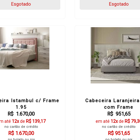
Esgotado
Esgotado
ira Istambul c/ Frame
Cabeceira Laranjeira
1.95
com Frame
R$ 1.670,00
R$ 951,65
m até
12x
de
R$ 139,17
em até
12x
de
R$ 79,3
no cartão de crédito
no cartão de crédito
R$ 1.670,00
R$ 951,65
no boleto ou pix
no boleto ou pix