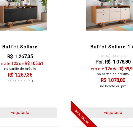
Buffet Sollare
Buffet Sollare 1.
R$ 1.267,35
De: R$ 1.089,02
Por: R$ 1.078,80
m até
12x
de
R$ 105,61
em até
12x
de
R$ 89,9
no cartão de crédito
R$ 1.267,35
no cartão de crédito
R$ 1.078,80
no boleto ou pix
no boleto ou pix
Esgotado
Esgotado