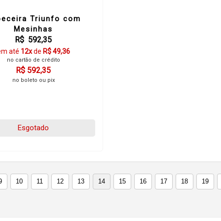
eceira Triunfo com
Mesinhas
R$ 592,35
em até
12x
de
R$ 49,36
no cartão de crédito
R$ 592,35
no boleto ou pix
Esgotado
9
10
11
12
13
14
15
16
17
18
19