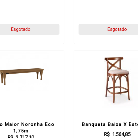
Esgotado
Esgotado
o Maior Noronha Eco
Banqueta Baixa X Es
1,75m
R$ 1.564,85
R$ 2.717,10