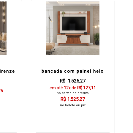
irenze
bancada com painel helo
R$ 1.525,27
em até
12x
de
R$ 127,11
25
no cartão de crédito
R$ 1.525,27
no boleto ou pix