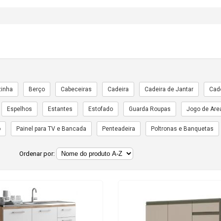
zinha
Berço
Cabeceiras
Cadeira
Cadeira de Jantar
Cade
Espelhos
Estantes
Estofado
Guarda Roupas
Jogo de Are
o
Painel para TV e Bancada
Penteadeira
Poltronas e Banquetas
Ordenar por: