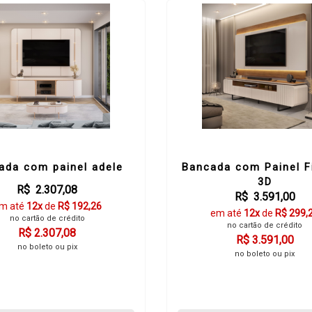
ada com painel adele
Bancada com Painel F
3D
R$ 2.307,08
R$ 3.591,00
m até
12x
de
R$ 192,26
em até
12x
de
R$ 299,
no cartão de crédito
no cartão de crédito
R$ 2.307,08
R$ 3.591,00
no boleto ou pix
no boleto ou pix