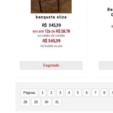
Ba
banqueta eliza
R$ 345,39
em até
12x
de
R$ 28,78
no cartão de crédito
R$ 345,39
no boleto ou pix
Esgotado
Páginas
1
2
3
4
5
6
7
8
28
29
30
31