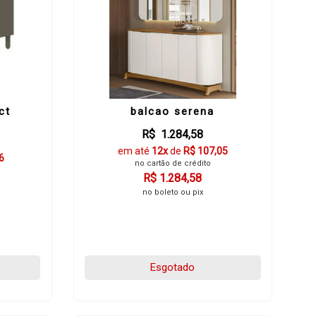
ct
balcao serena
R$ 1.284,58
em até
12x
de
R$ 107,05
6
no cartão de crédito
R$ 1.284,58
no boleto ou pix
Esgotado