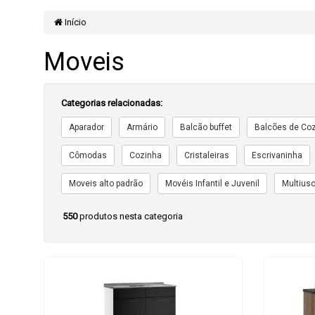
Início
Moveis
Categorias relacionadas:
Aparador
Armário
Balcão buffet
Balcões de Co
Cômodas
Cozinha
Cristaleiras
Escrivaninha
Moveis alto padrão
Movéis Infantil e Juvenil
Multius
550
produtos nesta categoria