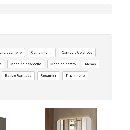
ira escritorio
Cama infantil
Camas e Colchões
a
Mesa de cabeceira
Mesa de centro
Mesas
Rack e Bancada
Recamier
Travesseiro