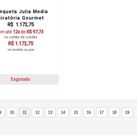
nqueta Julia Media
Giratória Gourmet
R$ 1.172,75
em até
12x
de
R$ 97,73
no cartão de crédito
R$ 1.172,75
no boleto ou pix
Esgotado
9
10
11
12
13
14
15
16
17
18
19