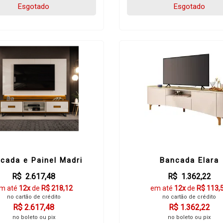
Esgotado
Esgotado
cada e Painel Madri
Bancada Elara
R$ 2.617,48
R$ 1.362,22
m até
12x
de
R$ 218,12
em até
12x
de
R$ 113,
no cartão de crédito
no cartão de crédito
R$ 2.617,48
R$ 1.362,22
no boleto ou pix
no boleto ou pix