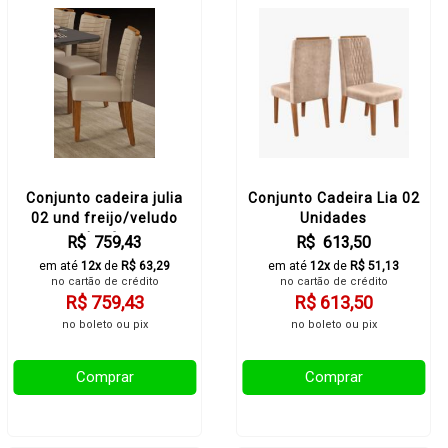
Conjunto cadeira julia
Conjunto Cadeira Lia 02
02 und freijo/veludo
Unidades
kraft
R$ 759,43
R$ 613,50
em até
12x
de
R$ 63,29
em até
12x
de
R$ 51,13
no cartão de crédito
no cartão de crédito
R$ 759,43
R$ 613,50
no boleto ou pix
no boleto ou pix
Comprar
Comprar