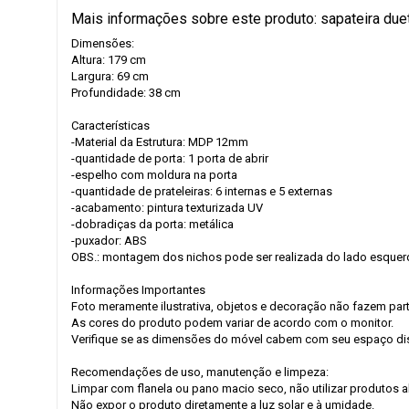
Mais informações sobre este produto: sapateira due
Dimensões:
Altura: 179 cm
Largura: 69 cm
Profundidade: 38 cm
Características
-Material da Estrutura: MDP 12mm
-quantidade de porta: 1 porta de abrir
-espelho com moldura na porta
-quantidade de prateleiras: 6 internas e 5 externas
-acabamento: pintura texturizada UV
-dobradiças da porta: metálica
-puxador: ABS
OBS.: montagem dos nichos pode ser realizada do lado esquerd
Informações Importantes
Foto meramente ilustrativa, objetos e decoração não fazem par
As cores do produto podem variar de acordo com o monitor.
Verifique se as dimensões do móvel cabem com seu espaço dis
Recomendações de uso, manutenção e limpeza:
Limpar com flanela ou pano macio seco, não utilizar produtos 
Não expor o produto diretamente a luz solar e à umidade.