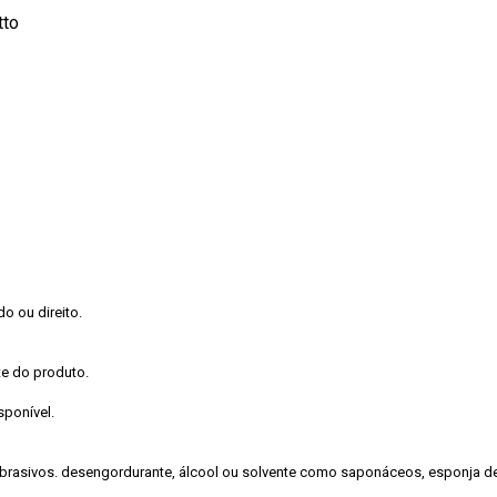
tto
o ou direito.
te do produto.
ponível.
abrasivos. desengordurante, álcool ou solvente como saponáceos, esponja de