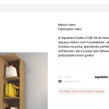
Marca:
Henn
Fabricante: Henn
A Sapateira Duetto D182-94 da Henn 
espaço interno com 6 prateleiras , 
moldura na porta, atendendo perfe
sofisticado, ela é a peça que falta
praticidade e bom gosto!
sapateira 
REF: 13285
1058460132853
Em falta. Avise-me quando chegar