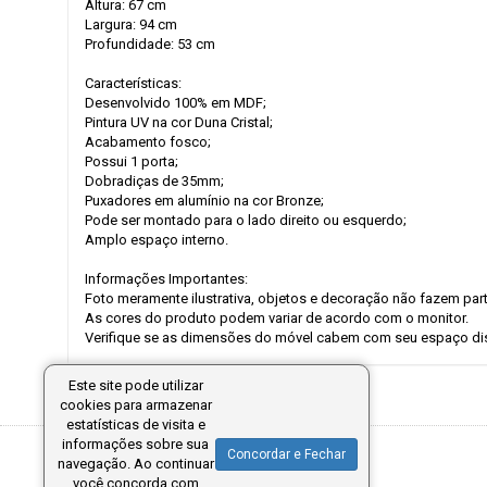
Altura: 67 cm
Largura: 94 cm
Profundidade: 53 cm
Características:
Desenvolvido 100% em MDF;
Pintura UV na cor Duna Cristal;
Acabamento fosco;
Possui 1 porta;
Dobradiças de 35mm;
Puxadores em alumínio na cor Bronze;
Pode ser montado para o lado direito ou esquerdo;
Amplo espaço interno.
Informações Importantes:
Foto meramente ilustrativa, objetos e decoração não fazem par
As cores do produto podem variar de acordo com o monitor.
Verifique se as dimensões do móvel cabem com seu espaço dis
Este site pode utilizar
cookies para armazenar
estatísticas de visita e
informações sobre sua
Concordar e Fechar
navegação. Ao continuar
você concorda com