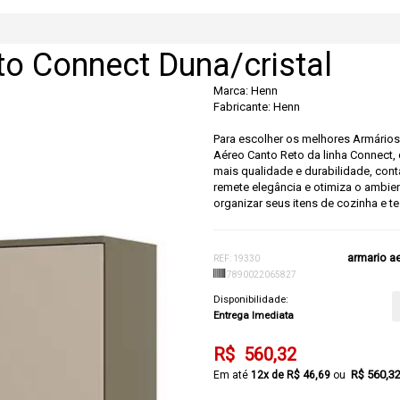
to Connect Duna/cristal
Marca:
Henn
Fabricante: Henn
Para escolher os melhores Armário
Aéreo Canto Reto da linha Connect
mais qualidade e durabilidade, con
remete elegância e otimiza o ambi
organizar seus itens de cozinha e te 
armario ae
REF: 19330
7890022065827
Disponibilidade:
Entrega Imediata
R$ 560,32
R$ 560,3
12x de R$ 46,69