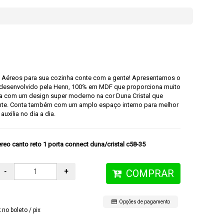
s Aéreos para sua cozinha conte com a gente! Apresentamos o
, desenvolvido pela Henn, 100% em MDF que proporciona muito
ta com um design super moderno na cor Duna Cristal que
ente. Conta também com um amplo espaço interno para melhor
auxilia no dia a dia.
reo canto reto 1 porta connect duna/cristal c58-35
-
+
COMPRAR
Opções de pagamento
2
no boleto / pix