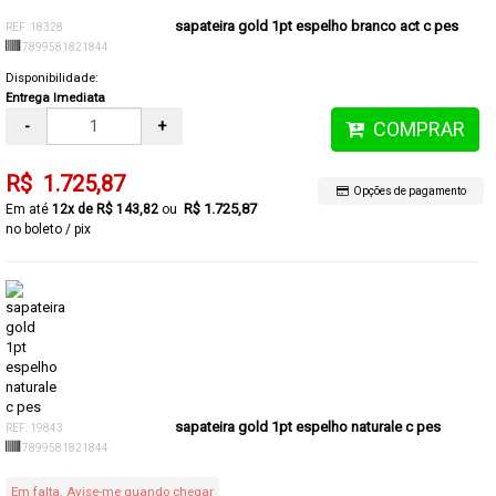
sapateira gold 1pt espelho branco act c pes
REF: 18328
7899581821844
Disponibilidade:
Entrega Imediata
-
+
COMPRAR
R$ 1.725,87
Opções de pagamento
R$ 1.725,87
12x de R$ 143,82
no boleto / pix
sapateira gold 1pt espelho naturale c pes
REF: 19843
7899581821844
Em falta. Avise-me quando chegar