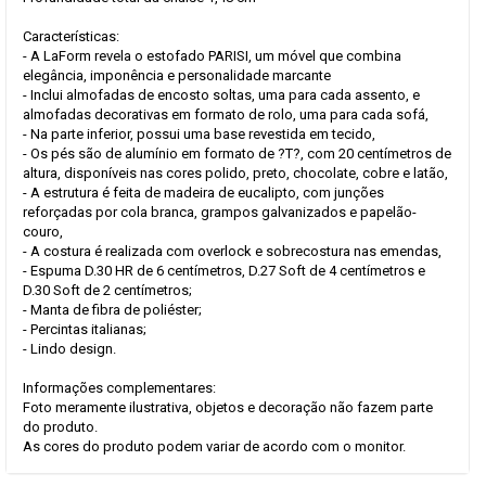
Características:
- A LaForm revela o estofado PARISI, um móvel que combina
elegância, imponência e personalidade marcante
- Inclui almofadas de encosto soltas, uma para cada assento, e
almofadas decorativas em formato de rolo, uma para cada sofá,
- Na parte inferior, possui uma base revestida em tecido,
- Os pés são de alumínio em formato de ?T?, com 20 centímetros de
altura, disponíveis nas cores polido, preto, chocolate, cobre e latão,
- A estrutura é feita de madeira de eucalipto, com junções
reforçadas por cola branca, grampos galvanizados e papelão-
couro,
- A costura é realizada com overlock e sobrecostura nas emendas,
- Espuma D.30 HR de 6 centímetros, D.27 Soft de 4 centímetros e
D.30 Soft de 2 centímetros;
- Manta de fibra de poliéster;
- Percintas italianas;
- Lindo design.
Informações complementares:
Foto meramente ilustrativa, objetos e decoração não fazem parte
do produto.
As cores do produto podem variar de acordo com o monitor.